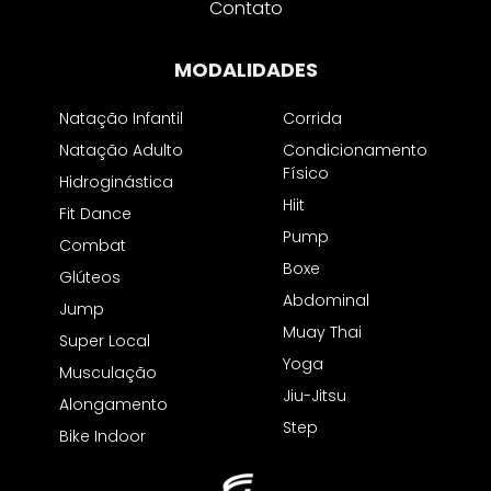
Contato
MODALIDADES
Natação Infantil
Corrida
Natação Adulto
Condicionamento
Físico
Hidroginástica
Hiit
Fit Dance
Pump
Combat
Boxe
Glúteos
Abdominal
Jump
Muay Thai
Super Local
Yoga
Musculação
Jiu-Jitsu
Alongamento
Step
Bike Indoor